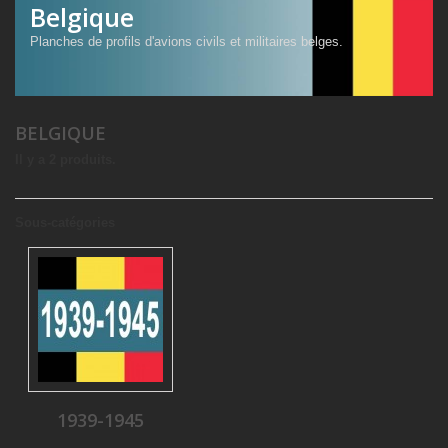
Belgique
Planches de profils d'avions civils et militaires belges.
BELGIQUE
Il y a 2 produits.
Sous-catégories
1939-1945